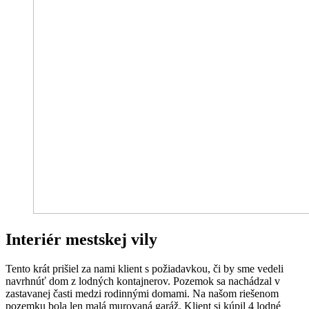
Interiér mestskej vily
Tento krát prišiel za nami klient s požiadavkou, či by sme vedeli
navrhnúť dom z lodných kontajnerov. Pozemok sa nachádzal v
zastavanej časti medzi rodinnými domami. Na našom riešenom
pozemku bola len malá murovaná garáž. Klient si kúpil 4 lodné