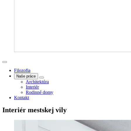
Filozofia
Naše práce
Architektúra
Interiér
Rodinné domy
Kontakt
Interiér mestskej vily